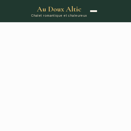
Au Doux Altic
Chalet romantique et chaleureux
ACCUEIL
LE CHALET
ÉQUIPEMENTS
RÉSERVATION
CONTA
Réservez