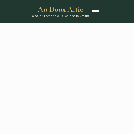
Au Doux Altic
Chalet romantique et chaleureux
ACCUEIL
LE CHALET
ÉQUIPEMENTS
RÉSERVATION
CONTA
Réservez