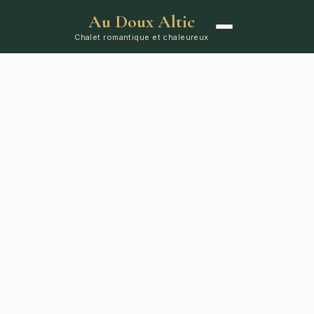
Au Doux Altic
Chalet romantique et chaleureux
ACCUEIL
LE CHALET
ÉQUIPEMENTS
RÉSERVATION
CONTA
Réservez