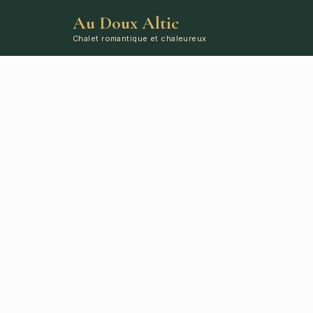
Au Doux Altic
Chalet romantique et chaleureux