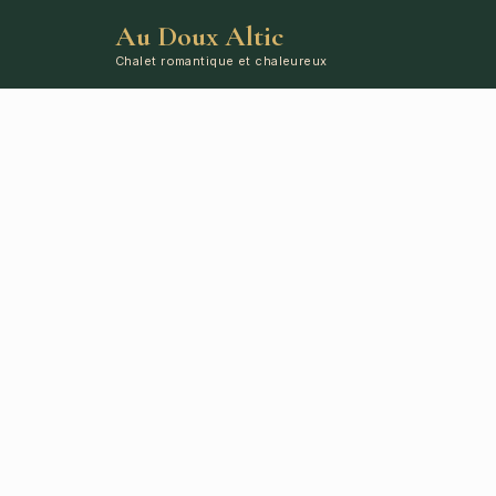
Au Doux Altic
Chalet romantique et chaleureux